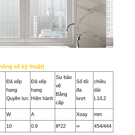
hông số kỹ thuật)
Sự bảo
Đã xếp
Đã xếp
Số tối
chiều
vệ
hạng
hạng
đa
dài
Bằng
Quyền lực
Hiện hành
lượt
L1/L2
cấp
W
A
Xoay
mm
10
0.9
IP22
∞
454/444