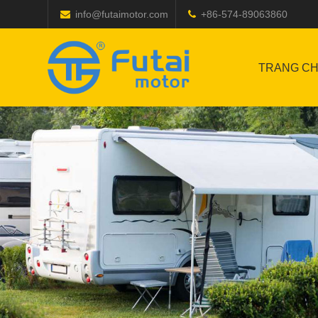
info@futaimotor.com
+86-574-89063860
TRANG C