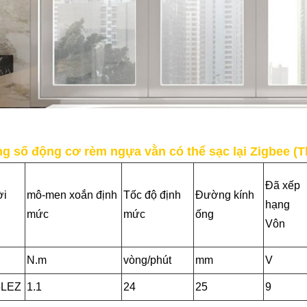
g số động cơ rèm ngựa vằn có thể sạc lại Zigbee (T
Đã xếp
ời
mô-men xoắn định
Tốc độ định
Đường kính
hạng
mức
mức
ống
Vôn
N.m
vòng/phút
mm
V
5LEZ
1.1
24
25
9