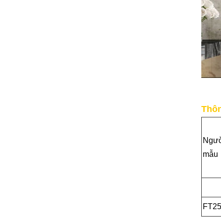
Thôn
Ngư
mẫu
FT2