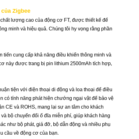
 của Zigbee
 chất lượng cao của động cơ FT, được thiết kế để
ông minh và hiệu quả. Chúng tôi hy vọng rằng phần
ên tiến cung cấp khả năng điều khiển thông minh và
cơ này được trang bị pin lithium 2500mAh tích hợp,
n tiện với điện thoại di động và loa thoại để điều
n có tính năng phát hiện chướng ngại vật để bảo vệ
hận CE và ROHS, mang lại sự an tâm cho khách
và bộ chuyển đổi ổ đĩa miễn phí, giúp khách hàng
hác như bộ phát, giá đỡ, bộ dẫn động và nhiều phụ
hu cầu về động cơ của bạn.