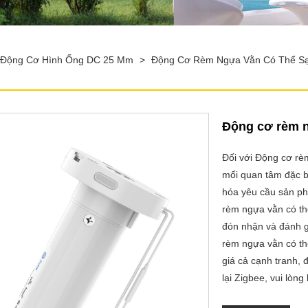
Động Cơ Hình Ống DC 25 Mm
>
Động Cơ Rèm Ngựa Vằn Có Thể Sạ
Động cơ rèm n
Đối với Động cơ rè
mối quan tâm đặc b
hóa yêu cầu sản ph
rèm ngựa vằn có th
đón nhận và đánh g
rèm ngựa vằn có thể
giá cả cạnh tranh, 
lại Zigbee, vui lòng 