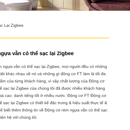
c Lại Zigbee
gựa vằn có thể sạc lại Zigbee
m ngựa vằn có thể sạc lại Zigbee, mọi người đều có những
iệt khác nhau về nó và những gì động cơ FT làm là tối đa
ẩm của từng khách hàng, vì vậy chất lượng của Động cơ
ể sạc lại Zigbee của chúng tôi đã được nhiều khách hàng
iá cao. danh tiếng tốt ở nhiều nước. Động cơ FT Động cơ
 sạc lại Zigbee có thiết kế đặc trưng & hiệu suất thực tế &
để biết thêm thông tin về Động cơ rèm ngựa vằn có thể sạc
liên hệ với chúng tôi.