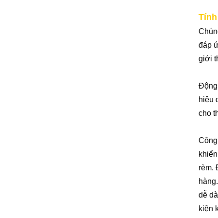
Tính
Chúng
đáp ứ
giới 
Động 
hiệu 
cho t
Công 
khiển
rèm. 
hàng.
dễ dà
kiện 