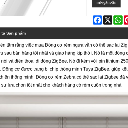
Gửi yêu cầu
Facebook
X
Wh
 tả Sản phẩm
ên tâm rằng việc mua Động cơ rèm ngựa vằn có thể sạc lại Zi
vụ sau bán hàng tốt nhất và giao hàng kịp thời. Nó là một động
 nói và điện thoại di động ZigBee. Nó đi kèm với pin lithium 25
. Động cơ được trang bị chip thông minh Tuya ZigBee, giúp kết 
khiển thông minh. Động cơ rèm Zebra có thể sạc lại Zigbee đ
 sự lựa chọn tốt nhất cho khách hàng có rèm cuốn trong nhà.