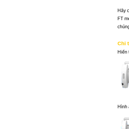
Hãy c
FT mo
chúng
Chi 
Hiển 
Hình 