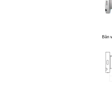
Bản v