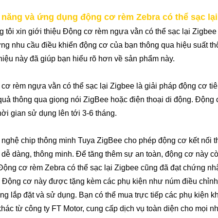
 năng và ứng dụng động cơ rèm Zebra có thể sạc lại
 tôi xin giới thiệu Động cơ rèm ngựa vằn có thể sạc lại Zigbee
ng nhu cầu điều khiển động cơ của bạn thông qua hiệu suất th
thiệu này đã giúp bạn hiểu rõ hơn về sản phẩm này.
cơ rèm ngựa vằn có thể sạc lại Zigbee là giải pháp động cơ ti
quả thông qua giọng nói ZigBee hoặc điện thoại di động. Động 
hời gian sử dụng lên tới 3-6 tháng.
nghệ chip thông minh Tuya ZigBee cho phép động cơ kết nối thuậ
 dễ dàng, thông minh. Để tăng thêm sự an toàn, động cơ này cò
Động cơ rèm Zebra có thể sạc lại Zigbee cũng đã đạt chứng n
 Động cơ này được tặng kèm các phụ kiện như núm điều chỉnh 
ng lắp đặt và sử dụng. Bạn có thể mua trực tiếp các phụ kiện k
khác từ công ty FT Motor, cung cấp dịch vụ toàn diện cho mọi n