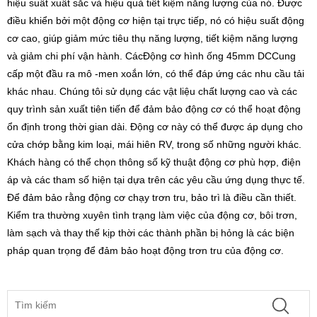
hiệu suất xuất sắc và hiệu quả tiết kiệm năng lượng của nó. Được
điều khiển bởi một động cơ hiện tại trực tiếp, nó có hiệu suất động
cơ cao, giúp giảm mức tiêu thụ năng lượng, tiết kiệm năng lượng
và giảm chi phí vận hành. Các
Động cơ hình ống 45mm DC
Cung
cấp một đầu ra mô -men xoắn lớn, có thể đáp ứng các nhu cầu tải
khác nhau. Chúng tôi sử dụng các vật liệu chất lượng cao và các
quy trình sản xuất tiên tiến để đảm bảo động cơ có thể hoạt động
ổn định trong thời gian dài. Động cơ này có thể được áp dụng cho
cửa chớp bằng kim loại, mái hiên RV, trong số những người khác.
Khách hàng có thể chọn thông số kỹ thuật động cơ phù hợp, điện
áp và các tham số hiện tại dựa trên các yêu cầu ứng dụng thực tế.
Để đảm bảo rằng động cơ chạy trơn tru, bảo trì là điều cần thiết.
Kiểm tra thường xuyên tình trạng làm việc của động cơ, bôi trơn,
làm sạch và thay thế kịp thời các thành phần bị hỏng là các biện
pháp quan trọng để đảm bảo hoạt động trơn tru của động cơ.