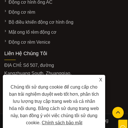
Động cơ hình ống AC
Động cơ rèm
Bộ điều khiển động cơ hình ống
Mật ong lố rèm động cơ
Động cơ rèm Venice
Liên Hệ Chúng Tôi
ĐỊA CHỈ: Số 507, đường
Kangzhuang South, Zhuangqiao,
X
quận Jiangbei, Ninh Ba, Trung
Chúng tôi sử dụng cookie để cung cấp cho
Quốc
bạn trải nghiệm duyệt web tốt hơn, phân tích
E-MAIL:
info@futaimotor.com
lưu lượng truy cập trang web và cá nhân
ĐIỆN THOẠI:
+86-574-89063860
hóa nội dung. Bằng cách sử dụng trang web
này, bạn đồng ý với việc chúng tôi sử dụng
Safety Edge (sản phẩm khác của chúng tôi)Trang
cookie.
Chính sách bảo mật
web:
www.safetyedgesensor.com