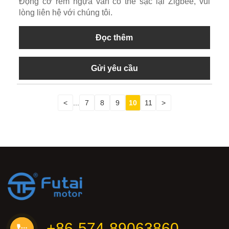
Động cơ rèm ngựa vằn có thể sạc lại Zigbee, vui
lòng liên hệ với chúng tôi.
Đọc thêm
Gửi yêu cầu
<
...
7
8
9
10
11
>
+86-574-89063860