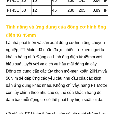
FT45E
20
15
45
230
145
0.64
IP44
FT45E
50
12
45
230
205
0.89
IP44
Tính năng và ứng dụng của động cơ hình ống
điện tử 45mm
Là nhà phát triển và sản xuất động cơ hình ống chuyên
nghiệp, FT Motor đã nhận được nhiều lời khen ngợi từ
khách hàng nhờ Động cơ hình ống điện tử 45mm với
hiệu suất tuyệt vời và dịch vụ hậu mãi đáng tin cậy.
Động cơ cung cấp các tùy chọn mô-men xoắn 20N.m và
50N.m để đáp ứng các yêu cầu nhu cầu của các kịch
bản ứng dụng khác nhau. Không chỉ vậy, hãng FT Motor
còn tùy chỉnh theo nhu cầu cụ thể của khách hàng để
đảm bảo mỗi động cơ có thể phát huy hiệu suất tối đa.
Về giá cả, FT Motor thậm chí còn có giá phải chăng hơn.